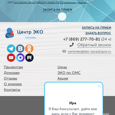
даю
согласие на обработку моих персональных данных
ЗАПИСЬ НА ПРИЕМ
ЗАПИСЬ НА ПРИЕМ
ЗАДАТЬ ВОПРОС
+7 (869) 277-70-81
(24 ч)
Обратный звонок
centreko@eko-sevastopol.ru
Пациентам
Цены
Донорам
ЭКО по ОМС
Отзывы
Акции
О клинике
Услуги
Контакты
Наши врачи
Карта сайта
Ира
Положение об
Я Ваш Консультант, дайте мне
знать если у Вас возникнут
обработке персональных