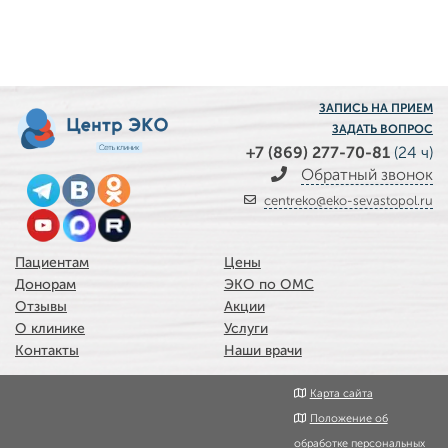
ЗАПИСЬ НА ПРИЕМ
ЗАДАТЬ ВОПРОС
+7 (869) 277-70-81
(24 ч)
Обратный звонок
centreko@eko-sevastopol.ru
Пациентам
Цены
Донорам
ЭКО по ОМС
Отзывы
Акции
О клинике
Услуги
Контакты
Наши врачи
Карта сайта
Положение об
обработке персональных