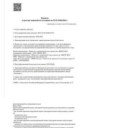
Морозов Евгений Александрович
Врач-анестезиолог-реаниматолог
?
ЗАДАТЬ
ВОПРОС
ЗАПИСЬ НА ПРИЕМ
Евдокимов Андрей Евгеньевич
Врач-анестезиолог-реаниматолог
?
ЗАДАТЬ
ВОПРОС
ЗАПИСЬ НА ПРИЕМ
Касперская Людмила Алексеевна
Врач-анестезиолог-реаниматолог
?
ЗАДАТЬ
ВОПРОС
ЗАПИСЬ НА ПРИЕМ
Демидова Наталья Николаевна
Врач акушер-гинеколог, репродуктолог, врач УЗД
ЗАПИСЬ НА ПРИЕМ