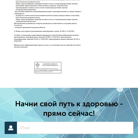
?
ЗАДАТЬ
ВОПРОС
Гладкова Екатерина Викторовна
Врач-акушер-гинеколог, репродуктолог, врач УЗД
ЗАПИСЬ НА ПРИЕМ
?
ЗАДАТЬ
ВОПРОС
ВСЕ ВРАЧИ
Начни свой путь к здоровью -
прямо сейчас!