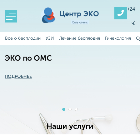
(24
ч)
Все о бесплодии
УЗИ
Лечение бесплодия
Гинекология
С
ЭКО по ОМС
Программы ЭКО
Микрофлюидика
отбор сперматозоидов с использованием
ПОДРОБНЕЕ
ПОДРОБНЕЕ
микрожидкостных чипов (Fertile)
ПОДРОБНЕЕ
Наши услуги