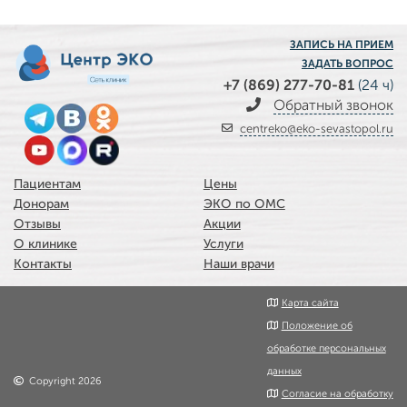
ЗАПИСЬ НА ПРИЕМ
ЗАДАТЬ ВОПРОС
+7 (869) 277-70-81
(24 ч)
Обратный звонок
centreko@eko-sevastopol.ru
Пациентам
Цены
Донорам
ЭКО по ОМС
Отзывы
Акции
О клинике
Услуги
Контакты
Наши врачи
Карта сайта
Положение об
обработке персональных
данных
Copyright 2026
Согласие на обработку