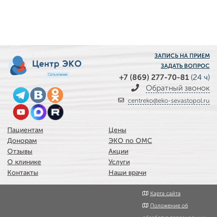
ЗАПИСЬ НА ПРИЕМ
ЗАДАТЬ ВОПРОС
+7 (869) 277-70-81
(24 ч)
Обратный звонок
centreko@eko-sevastopol.ru
Пациентам
Цены
Донорам
ЭКО по ОМС
Отзывы
Акции
О клинике
Услуги
Контакты
Наши врачи
Карта сайта
Положение об