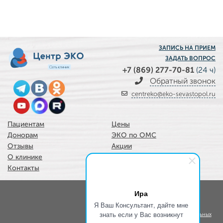
ЗАПИСЬ НА ПРИЕМ
ЗАДАТЬ ВОПРОС
+7 (869) 277-70-81
(24 ч)
Обратный звонок
centreko@eko-sevastopol.ru
Пациентам
Цены
Донорам
ЭКО по ОМС
Отзывы
Акции
О клинике
Услуги
Контакты
Наши врачи
Карта сайта
Ира
Положение об
Я Ваш Консультант, дайте мне
знать если у Вас возникнут
обработке персональных