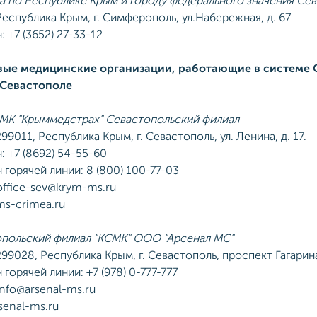
а по Республике Крым и городу федерального значения Се
Республика Крым, г. Симферополь, ул.Набережная, д. 67
: +7 (3652) 27-33-12
вые медицинские организации, работающие в системе 
 Севастополе
К "Крыммедстрах" Севастопольский филиал
99011, Республика Крым, г. Севастополь, ул. Ленина, д. 17.
: +7 (8692) 54-55-60
 горячей линии: 8 (800) 100-77-03
 office-sev@krym-ms.ru
ms-crimea.ru
польский филиал "КСМК" ООО "Арсенал МС"
299028, Республика Крым, г. Севастополь, проспект Гагарина,
горячей линии: +7 (978) 0-777-777
info@arsenal-ms.ru
senal-ms.ru