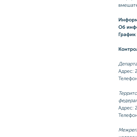
вмешате
Информ
Об инф
График
Контро
Департа
Адрес: 
Телефон
Террито
федерал
Адрес: 2
Телефон
Межреги