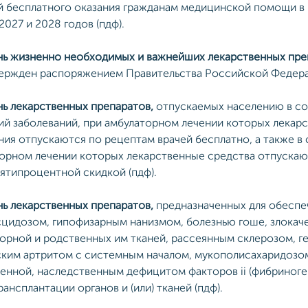
й бесплатного оказания гражданам медицинской помощи в 
2027 и 2028 годов (пдф).
ь жизненно необходимых и важнейших лекарственных пре
вержден распоряжением Правительства Российской Федераци
ь лекарственных препаратов,
отпускаемых населению в со
ий заболеваний, при амбулаторном лечении которых лекар
ния отпускаются по рецептам врачей бесплатно, а также в
орном лечении которых лекарственные средства отпускаю
ятипроцентной скидкой (пдф).
ь лекарственных препаратов,
предназначенных для обеспеч
цидозом, гипофизарным нанизмом, болезнью гоше, злока
орной и родственных им тканей, рассеянным склерозом, 
им артритом с системным началом, мукополисахаридозом i,
енной, наследственным дефицитом факторов ii (фибриногена),
рансплантации органов и (или) тканей (пдф).