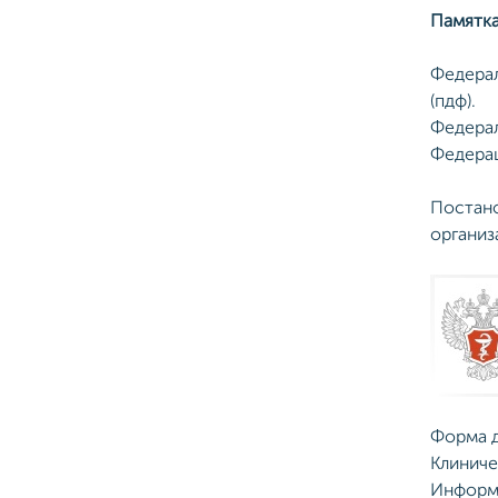
Памятка
Федерал
(пдф).
Федерал
Федерац
Постано
организ
Форма д
Клиниче
Информа