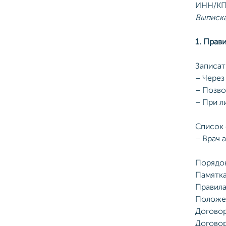
ИНН/КП
Выписка
1. Прав
Записат
– Через
– Позво
– При л
Список 
– Врач 
Порядок
Памятка
Правила
Положен
Договор
Договор