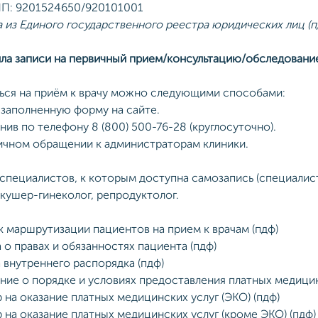
П: 9201524650/920101001
 из Единого государственного реестра юридических лиц (п
ила записи на первичный прием/консультацию/обследовани
ься на приём к врачу можно следующими способами:
 заполненную форму на сайте.
нив по телефону 8 (800) 500-76-28 (круглосуточно).
ичном обращении к администраторам клиники.
специалистов, к которым доступна самозапись (специалист
акушер-гинеколог, репродуктолог.
 маршрутизации пациентов на прием к врачам (пдф)
 о правах и обязанностях пациента (пдф)
 внутреннего распорядка (пдф)
ие о порядке и условиях предоставления платных медицин
 на оказание платных медицинских услуг (ЭКО) (пдф)
 на оказание платных медицинских услуг (кроме ЭКО) (пдф)