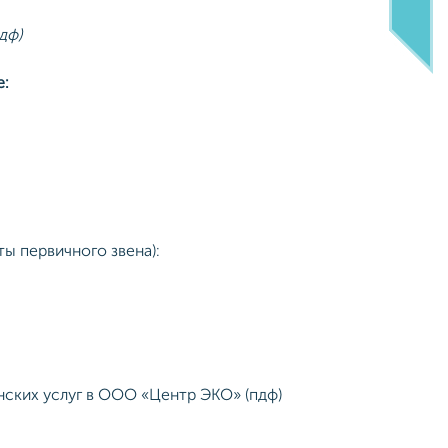
дф)
е:
ы первичного звена):
ских услуг в ООО «Центр ЭКО» (пдф)