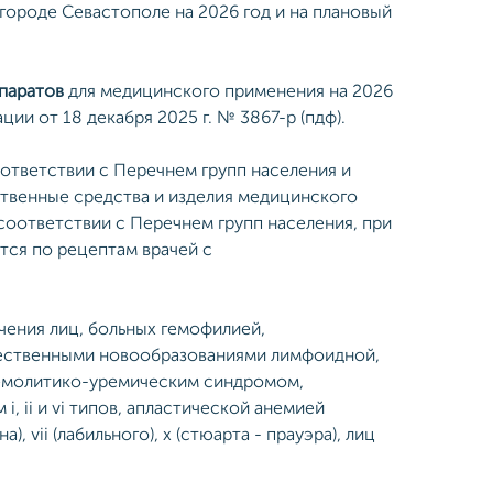
городе Севастополе на 2026 год и на плановый
паратов
для медицинского применения на 2026
и от 18 декабря 2025 г. № 3867-р (пдф).
ответствии с Перечнем групп населения и
ственные средства и изделия медицинского
 соответствии с Перечнем групп населения, при
тся по рецептам врачей с
ения лиц, больных гемофилией,
чественными новообразованиями лимфоидной,
гемолитико-уремическим синдромом,
 ii и vi типов, апластической анемией
 vii (лабильного), x (стюарта - прауэра), лиц