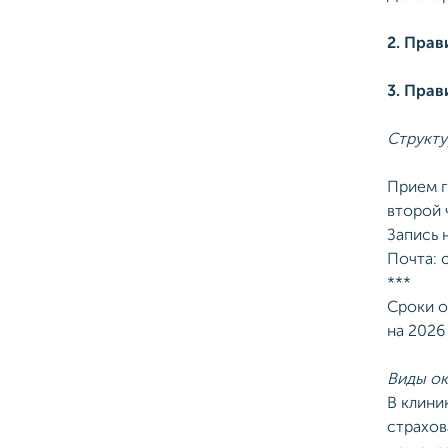
2. Прав
3. Прав
Структу
Прием г
второй 
Запись 
Почта: 
***
Сроки о
на 2026
Виды о
В клини
страхов