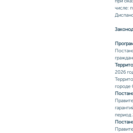
при ока
числе: 
Диспанс
Законод
Програм
Постано
граждан
Террито
2026 го
Террито
городе 
Постано
Правите
гаранти
период 
Постано
Правите