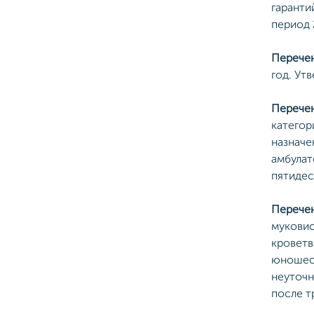
гаранти
период 
Перечен
год. Ут
Перечен
категор
назначе
амбулат
пятидес
Перечен
муковис
кроветв
юношеск
неуточн
после т